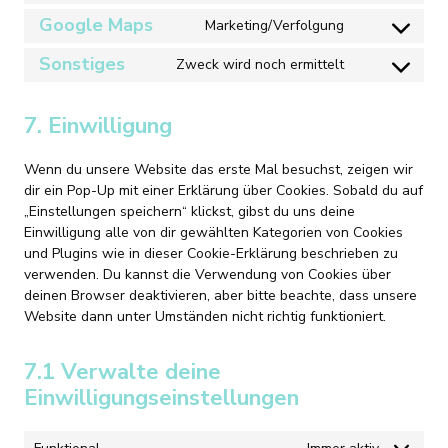
to
wordpress
Google Maps
Marketing/Verfolgung
Consent
service
to
google-
Sonstiges
Zweck wird noch ermittelt
Consent
service
fonts
to
google-
service
maps
7. Einwilligung
sonstiges
Wenn du unsere Website das erste Mal besuchst, zeigen wir
dir ein Pop-Up mit einer Erklärung über Cookies. Sobald du auf
„Einstellungen speichern“ klickst, gibst du uns deine
Einwilligung alle von dir gewählten Kategorien von Cookies
und Plugins wie in dieser Cookie-Erklärung beschrieben zu
verwenden. Du kannst die Verwendung von Cookies über
deinen Browser deaktivieren, aber bitte beachte, dass unsere
Website dann unter Umständen nicht richtig funktioniert.
7.1 Verwalte deine
Einwilligungseinstellungen