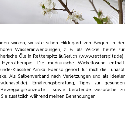
ngen wirken, wusste schon Hildegard von Bingen. In der
hören Wasseranwendungen, z. B. als Wickel, heute zur
erische Öle in Retterspitz äußerlich (www.retterspitz.de)
Hydrotherapie. Die medizinische Wickellösung enthält
unde-Klassiker Arnika. Ebenso gehört für mich die Lunasol
ke. Als Salbenverband nach Verletzungen und als idealer
w.lunasol.de). Ernährungsberatung, Tipps zur gesunden
le Bewegungskonzepte , sowie beratende Gespräche zu
n Sie zusätzlich während meinen Behandlungen.